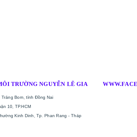
MÔI TRƯỜNG NGUYỄN LÊ GIA
WWW.FACE
 Trảng Bom, tỉnh Đồng Nai
uận 10, TP.HCM
phường Kinh Dinh, Tp. Phan Rang - Tháp