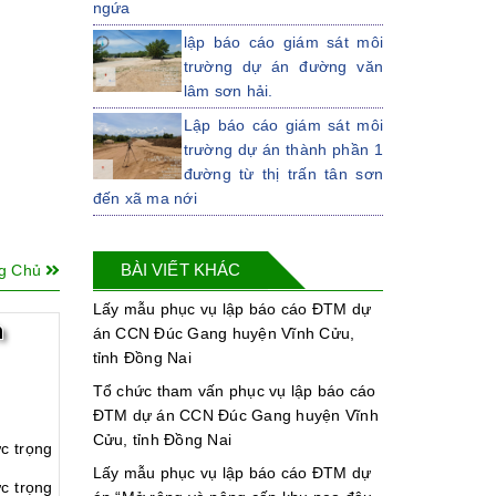
ngứa
lập báo cáo giám sát môi
trường dự án đường văn
lâm sơn hải.
Lập báo cáo giám sát môi
trường dự án thành phần 1
đường từ thị trấn tân sơn
đến xã ma nới
Lập kế hoạch bảo vệ môi
trường dự án đường văn
BÀI VIẾT KHÁC
ng Chủ
lâm sơn hải
Lấy mẫu phục vụ lập báo cáo ĐTM dự
Lập DTM cho dự án thành
h
án CCN Đúc Gang huyện Vĩnh Cửu,
phần 2 đường từ xã ma
tỉnh Đồng Nai
nới, huyện ninh sơn, tỉnh ninh thuận
đến ngã tư tà năng
Tổ chức tham vấn phục vụ lập báo cáo
ĐTM dự án CCN Đúc Gang huyện Vĩnh
LẬP ĐTM CHO DỰ ÁN
Cửu, tỉnh Đồng Nai
ĐƯỜNG TỪ ĐÈO KHÁNH
c trọng
NHƠN ĐẾN QUỐC LỘ 1
Lấy mẫu phục vụ lập báo cáo ĐTM dự
c trọng