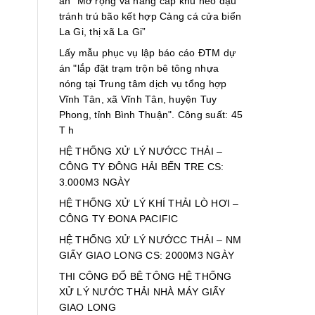
án “Mở rộng và nâng cấp khu neo đậu
LẬP ĐTM CHO DỰ ÁN
tránh trú bão kết hợp Cảng cá cửa biển
ĐƯỜNG TỪ THỊ TRẤN
La Gi, thị xã La Gi”
TÂN SƠN ĐẾN XÃ MA
NỚI, HUYỆN NINH SƠN
Lấy mẫu phục vụ lập báo cáo ĐTM dự
án "lắp đặt trạm trộn bê tông nhựa
LẬP ĐTM CHO DỰ ÁN
nóng tại Trung tâm dịch vụ tổng hợp
NHÀ MÁY CHẾ BIẾN
Vĩnh Tân, xã Vĩnh Tân, huyện Tuy
NƯỚC MẮM NGỌC
Phong, tỉnh Bình Thuận". Công suất: 45
TRANG SEAFOOD
T h
HỆ THỐNG XỬ LÝ NƯỚCC THẢI –
CÔNG TY ĐÔNG HẢI BẾN TRE CS:
3.000M3 NGÀY
HỆ THỐNG XỬ LÝ KHÍ THẢI LÒ HƠI –
CÔNG TY ĐONA PACIFIC
HỆ THỐNG XỬ LÝ NƯỚCC THẢI – NM
GIẤY GIAO LONG CS: 2000M3 NGÀY
THI CÔNG ĐỔ BÊ TÔNG HỆ THỐNG
XỬ LÝ NƯỚC THẢI NHÀ MÁY GIẤY
GIAO LONG