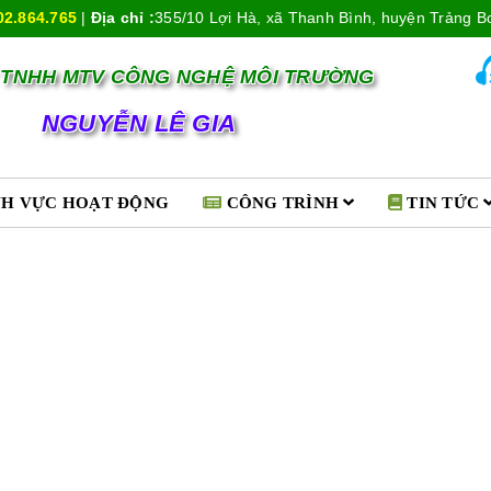
02.864.765
|
Địa chỉ :
355/10 Lợi Hà, xã Thanh Bình, huyện Trảng B
 TNHH MTV CÔNG NGHỆ MÔI TRƯỜNG
NGUYỄN LÊ GIA
NH VỰC HOẠT ĐỘNG
CÔNG TRÌNH
TIN TỨC