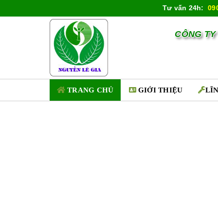
Tư vấn 24h:
09
CÔNG TY
TRANG CHỦ
GIỚI THIỆU
LĨ