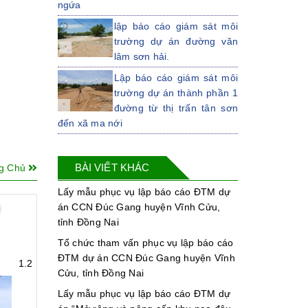
ngứa
lập báo cáo giám sát môi
trường dự án đường văn
lâm sơn hải.
Lập báo cáo giám sát môi
trường dự án thành phần 1
đường từ thị trấn tân sơn
đến xã ma nới
Lập kế hoạch bảo vệ môi
trường dự án đường văn
BÀI VIẾT KHÁC
ng Chủ
lâm sơn hải
Lấy mẫu phục vụ lập báo cáo ĐTM dự
Lập DTM cho dự án thành
án CCN Đúc Gang huyện Vĩnh Cửu,
phần 2 đường từ xã ma
tỉnh Đồng Nai
nới, huyện ninh sơn, tỉnh ninh thuận
đến ngã tư tà năng
Tổ chức tham vấn phục vụ lập báo cáo
ĐTM dự án CCN Đúc Gang huyện Vĩnh
LẬP ĐTM CHO DỰ ÁN
n 1.2
Cửu, tỉnh Đồng Nai
ĐƯỜNG TỪ ĐÈO KHÁNH
NHƠN ĐẾN QUỐC LỘ 1
Lấy mẫu phục vụ lập báo cáo ĐTM dự