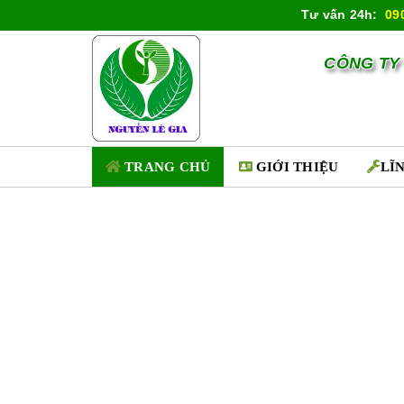
Tư vấn 24h:
09
CÔNG TY
TRANG CHỦ
GIỚI THIỆU
LĨ