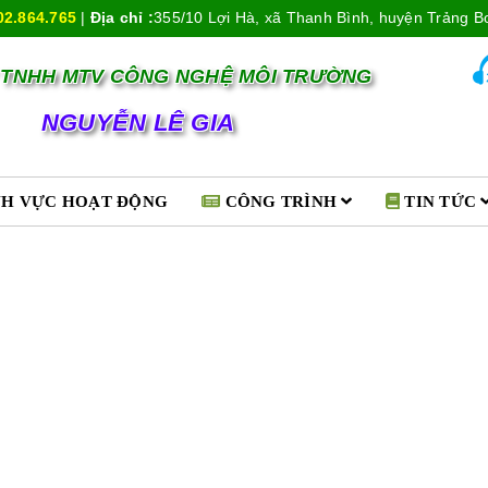
02.864.765
|
Địa chỉ :
355/10 Lợi Hà, xã Thanh Bình, huyện Trảng B
 TNHH MTV CÔNG NGHỆ MÔI TRƯỜNG
NGUYỄN LÊ GIA
NH VỰC HOẠT ĐỘNG
CÔNG TRÌNH
TIN TỨC