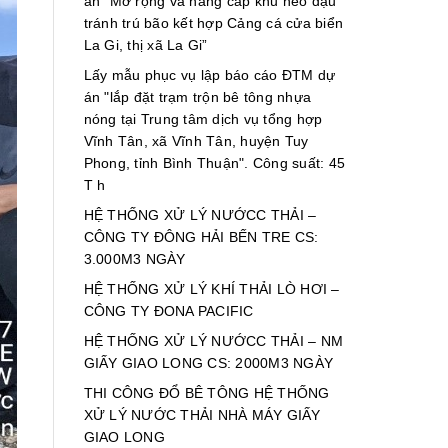
án “Mở rộng và nâng cấp khu neo đậu
LẬP ĐTM CHO DỰ ÁN
tránh trú bão kết hợp Cảng cá cửa biển
ĐƯỜNG TỪ THỊ TRẤN
La Gi, thị xã La Gi”
TÂN SƠN ĐẾN XÃ MA
NỚI, HUYỆN NINH SƠN
Lấy mẫu phục vụ lập báo cáo ĐTM dự
án "lắp đặt trạm trộn bê tông nhựa
LẬP ĐTM CHO DỰ ÁN
nóng tại Trung tâm dịch vụ tổng hợp
NHÀ MÁY CHẾ BIẾN
Vĩnh Tân, xã Vĩnh Tân, huyện Tuy
NƯỚC MẮM NGỌC
Phong, tỉnh Bình Thuận". Công suất: 45
TRANG SEAFOOD
T h
HỆ THỐNG XỬ LÝ NƯỚCC THẢI –
CÔNG TY ĐÔNG HẢI BẾN TRE CS:
3.000M3 NGÀY
HỆ THỐNG XỬ LÝ KHÍ THẢI LÒ HƠI –
CÔNG TY ĐONA PACIFIC
HỆ THỐNG XỬ LÝ NƯỚCC THẢI – NM
GIẤY GIAO LONG CS: 2000M3 NGÀY
THI CÔNG ĐỔ BÊ TÔNG HỆ THỐNG
XỬ LÝ NƯỚC THẢI NHÀ MÁY GIẤY
GIAO LONG