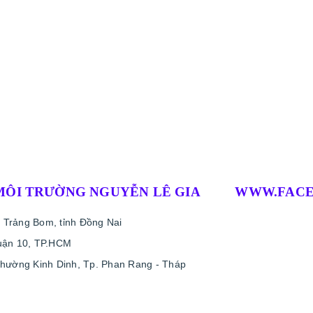
MÔI TRƯỜNG NGUYỄN LÊ GIA
WWW.FACE
 Trảng Bom, tỉnh Đồng Nai
uận 10, TP.HCM
phường Kinh Dinh, Tp. Phan Rang - Tháp