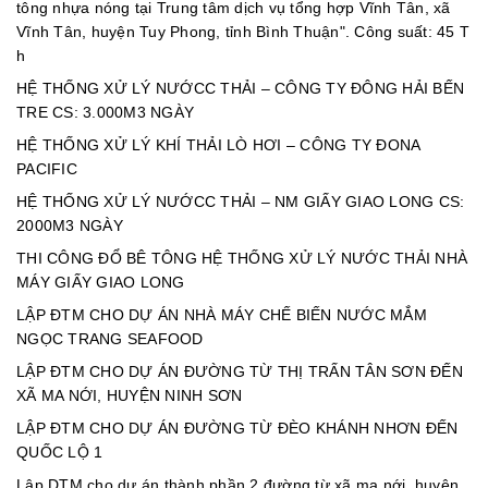
tông nhựa nóng tại Trung tâm dịch vụ tổng hợp Vĩnh Tân, xã
Vĩnh Tân, huyện Tuy Phong, tỉnh Bình Thuận". Công suất: 45 T
h
HỆ THỐNG XỬ LÝ NƯỚCC THẢI – CÔNG TY ĐÔNG HẢI BẾN
TRE CS: 3.000M3 NGÀY
HỆ THỐNG XỬ LÝ KHÍ THẢI LÒ HƠI – CÔNG TY ĐONA
PACIFIC
HỆ THỐNG XỬ LÝ NƯỚCC THẢI – NM GIẤY GIAO LONG CS:
2000M3 NGÀY
THI CÔNG ĐỔ BÊ TÔNG HỆ THỐNG XỬ LÝ NƯỚC THẢI NHÀ
MÁY GIẤY GIAO LONG
LẬP ĐTM CHO DỰ ÁN NHÀ MÁY CHẾ BIẾN NƯỚC MẮM
NGỌC TRANG SEAFOOD
LẬP ĐTM CHO DỰ ÁN ĐƯỜNG TỪ THỊ TRẤN TÂN SƠN ĐẾN
XÃ MA NỚI, HUYỆN NINH SƠN
LẬP ĐTM CHO DỰ ÁN ĐƯỜNG TỪ ĐÈO KHÁNH NHƠN ĐẾN
QUỐC LỘ 1
Lập DTM cho dự án thành phần 2 đường từ xã ma nới, huyện