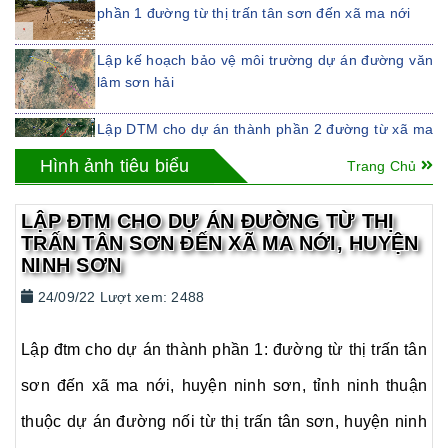
phần 1 đường từ thị trấn tân sơn đến xã ma nới
Lập kế hoạch bảo vệ môi trường dự án đường văn
lâm sơn hải
Lập DTM cho dự án thành phần 2 đường từ xã ma
nới, huyện ninh sơn, tỉnh ninh thuận đến ngã tư tà
Hình ảnh tiêu biểu
Trang Chủ
năng
LẬP ĐTM CHO DỰ ÁN ĐƯỜNG TỪ ĐÈO KHÁNH
LẬP ĐTM CHO DỰ ÁN ĐƯỜNG TỪ THỊ
NHƠN ĐẾN QUỐC LỘ 1
TRẤN TÂN SƠN ĐẾN XÃ MA NỚI, HUYỆN
NINH SƠN
LẬP ĐTM CHO DỰ ÁN ĐƯỜNG TỪ THỊ TRẤN
TÂN SƠN ĐẾN XÃ MA NỚI, HUYỆN NINH SƠN
24/09/22 Lượt xem: 2488
LẬP ĐTM CHO DỰ ÁN NHÀ MÁY CHẾ BIẾN
NƯỚC MẮM NGỌC TRANG SEAFOOD
Lập đtm cho dự án thành phần 1: đường từ thị trấn tân
sơn đến xã ma nới, huyện ninh sơn, tỉnh ninh thuận
thuộc dự án đường nối từ thị trấn tân sơn, huyện ninh